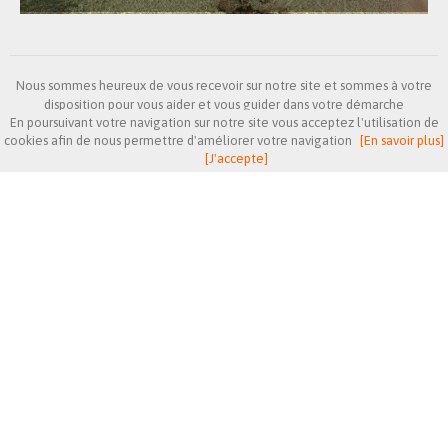
Nous sommes heureux de vous recevoir sur notre site et sommes à votre
disposition pour vous aider et vous guider dans votre démarche
En poursuivant votre navigation sur notre site vous acceptez l'utilisation de
d'acquisition,
cookies afin de nous permettre d'améliorer votre navigation
[En savoir plus]
de vente ou de location d'un bien immobilier dans notre région.
[J'accepte]
Nous vous proposons un choix d'appartements, villas et terrains
principalement de Saint-Cyr à Toulon soit : Les villes de
Six Fours Les Plages
,
Sanary sur mer
,
Bandol
,
La Seyne sur Mer
,
Le
Beausset
,
La Cadière d'azur
,
Saint-Cyr sur mer
,
Le Castellet
,
Signes
,
Evenos
,
Ollioules
…
Membre d’une famille installée dans le secteur de l’immobilier sur Six-
Fours depuis plus de 30ans, Mathieu IMBERT, accompagné de son équipe,
vous accueillera dans une ambiance simple et chaleureuse.
L'agence
Imbert Immobilier
, vous suivra dans votre projet jusqu'à la
réalisation de l'acte authentique.
N’hésitez pas à prendre contact avec nous, et faites le choix de
l’expérience du secteur, du professionnalisme et du sérieux.